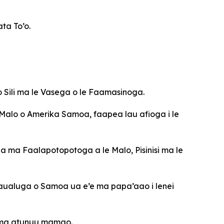
ta To’o.
 Sili ma le Vasega o le Faamasinoga.
le Malo o Amerika Samoa, faapea lau afioga i le
a ma Faalapotopotoga a le Malo, Pisinisi ma le
 maualuga o Samoa ua e’e ma papa’aao i lenei
ea ma atunuu mamao.