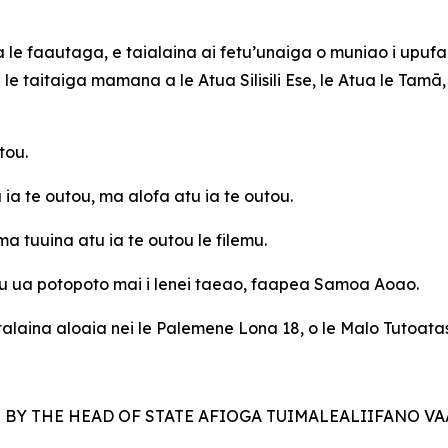
ma le faautaga, e taialaina ai fetu’unaiga o muniao i upuf
taitaiga mamana a le Atua Silisili Ese, le Atua le Tamā, 
tou.
ia te outou, ma alofa atu ia te outou.
ma tuuina atu ia te outou le filemu.
lu ua potopoto mai i lenei taeao, faapea Samoa Aoao.
 tatalaina aloaia nei le Palemene Lona 18, o le Malo Tutoat
Y THE HEAD OF STATE AFIOGA TUIMALEALIIFANO VAALE