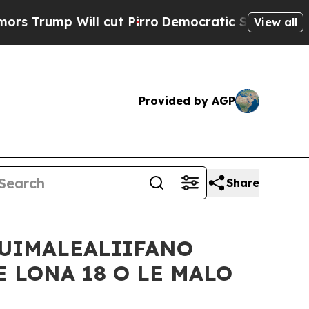
l cut Pirro
Democratic Socialists of America Pr
View all
Provided by AGP
Share
TUIMALEALIIFANO
E LONA 18 O LE MALO