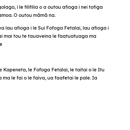
o, i le filifilia o a outou afioga i nei tofiga
o Samoa. O outou māmā na.
 lau afioga i le Sui Fofoga Fetalai, lau afioga i
lai mai tou te tauaveina le faatuatuaga ma
le
Kapeneta, le Fofoga Fetalai, le taitai o le Itu
le fai o le faiva, ua faafetai le pale. Ia