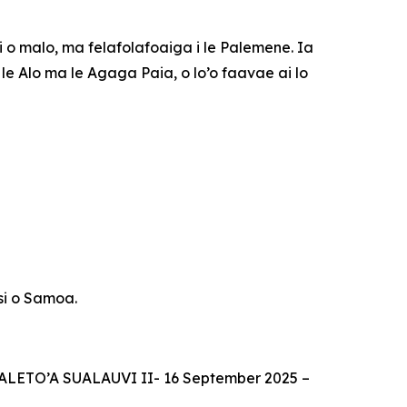
ai o malo, ma felafolafoaiga i le Palemene. Ia
le Alo ma le Agaga Paia, o lo’o faavae ai lo
asi o Samoa.
TO’A SUALAUVI II- 16 September 2025 –