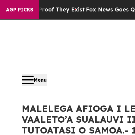
Proof They Exist
Fox News Goes Quiet as 'Maga M
AGP PICKS
Menu
MALELEGA AFIOGA I L
VAALETO’A SUALAUVI I
TUTOATASI O SAMOA.- 1