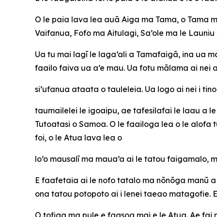
O le paia lava lea auā Aiga ma Tama, o Tama ma 
Vaifanua, Fofo ma Aitulagi, Sa’ole ma le Launiu 
Ua tu mai lagī le laga’ali a Tamafaigā, ina ua ma
faailo faiva ua a’e mau. Ua fotu mālama ai nei a
si’ufanua ataata o tauleleia. Ua logo ai nei i tin
taumailelei le igoaipu, ae tafesilafai le laau a l
Tutoatasi o Samoa. O le faailoga lea o le alofa
foi, o le Atua lava lea o
lo’o mausalī ma maua’a ai le tatou faigamalo, 
E faafetaia ai le nofo tatalo ma nōnōga manū a 
ona tatou potopoto ai i lenei taeao matagofie. 
O tofiga ma pule e faasoa mai e le Atua. Ae fai mai 