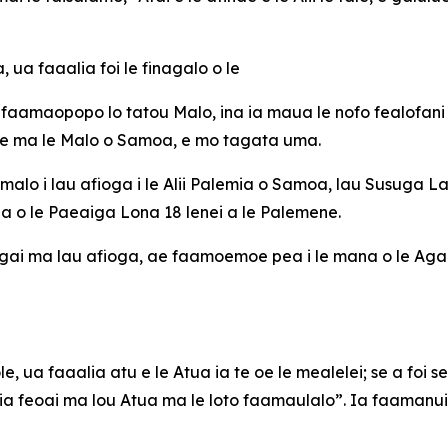
a, ua faaalia foi le finagalo o le
a faamaopopo lo tatou Malo, ina ia maua le nofo fealofani 
ne ma le Malo o Samoa, e mo tagata uma.
aamalo i lau afioga i le Alii Palemia o Samoa, lau Susuga L
saga o le Paeaiga Lona 18 lenei a le Palemene.
agai ma lau afioga, ae faamoemoe pea i le mana o le Agag
 ua faaalia atu e le Atua ia te oe le mealelei; se a foi se m
a ia feoai ma lou Atua ma le loto faamaulalo”. Ia faamanu