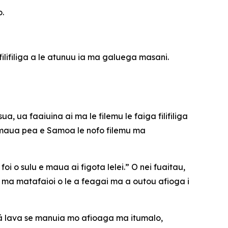
o.
ilifiliga a le atunuu ia ma galuega masani.
a, ua faaiuina ai ma le filemu le faiga filifiliga
 ia maua pea e Samoa le nofo filemu ma
i o sulu e maua ai figota lelei.” O nei fuaitau,
e ma matafaioi o le a feagai ma a outou afioga i
auā lava se manuia mo afioaga ma itumalo,