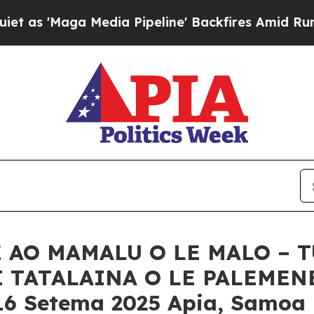
edia Pipeline' Backfires Amid Rumors Trump Wil
E AO MAMALU O LE MALO – 
I TATALAINA O LE PALEMEN
6 Setema 2025 Apia, Samoa