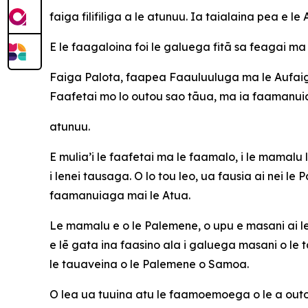
faiga filifiliga a le atunuu. Ia taialaina pea e 
E le faagaloina foi le galuega fitā sa feagai ma 
Faiga Palota, faapea Faauluuluga ma le Aufaigalu
Faafetai mo lo outou sao tāua, ma ia faamanuia
atunuu.
E mulia’i le faafetai ma le faamalo, i le mamalu l
i lenei tausaga. O lo tou leo, ua fausia ai nei l
faamanuiaga mai le Atua.
Le mamalu e o le Palemene, o upu e masani ai le a
e lē gata ina faasino ala i galuega masani o le
le tauaveina o le Palemene o Samoa.
O lea ua tuuina atu le faamoemoega o le a outou