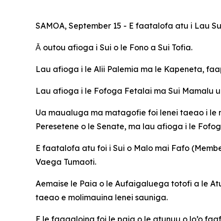
SAMOA, September 15 - E faatalofa atu i Lau Sus
Ᾱ outou afioga i Sui o le Fono a Sui Tofia.
Lau afioga i le Alii Palemia ma le Kapeneta, fa
Lau afioga i le Fofoga Fetalai ma Sui Mamalu u
Ua maualuga ma matagofie foi lenei taeao i le ma
Peresetene o le Senate, ma lau afioga i le Fofog
E faatalofa atu foi i Sui o Malo mai Fafo (Memb
Vaega Tumaoti.
Aemaise le Paia o le Aufaigaluega totofi a le A
taeao e molimauina lenei sauniga.
E le faagaloina foi le paia o le atunuu o lo’o