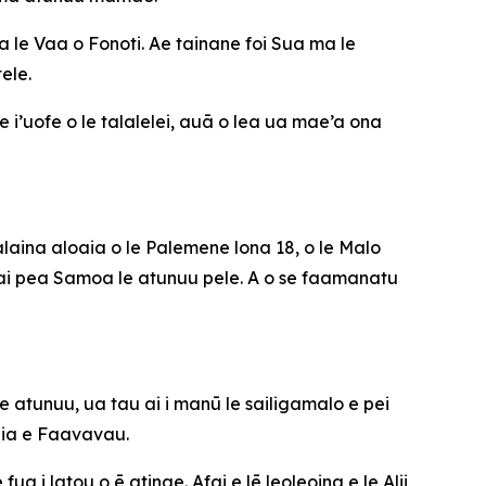
le Vaa o Fonoti. Ae tainane foi Sua ma le
ele.
e i’uofe o le talalelei, auā o lea ua mae’a ona
talaina aloaia o le Palemene lona 18, o le Malo
a ai pea Samoa le atunuu pele. A o se faamanatu
 atunuu, ua tau ai i manū le sailigamalo e pei
Paia e Faavavau.
fua i latou o ē atinae. Afai e lē leoleoina e le Alii