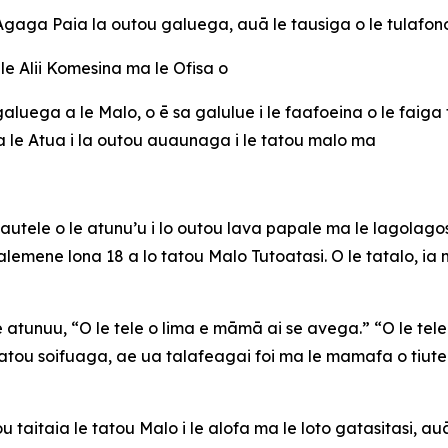
le Agaga Paia la outou galuega, auā le tausiga o le tulafon
le Alii Komesina ma le Ofisa o
ega a le Malo, o ē sa galulue i le faafoeina o le faiga f
 le Atua i la outou auaunaga i le tatou malo ma
autele o le atunu’u i lo outou lava papale ma le lagolagosu
e Palemene lona 18 a lo tatou Malo Tutoatasi. O le tatalo,
tunuu, “O le tele o lima e māmā ai se avega.” “O le tele fo
 tatou soifuaga, ae ua talafeagai foi ma le mamafa o tiut
 taitaia le tatou Malo i le alofa ma le loto gatasitasi, 