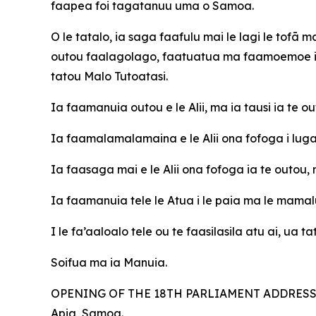
faapea foi tagatanuu uma o Samoa.
O le tatalo, ia saga faafulu mai le lagi le tofā 
outou faalagolago, faatuatua ma faamoemoe i le 
tatou Malo Tutoatasi.
Ia faamanuia outou e le Alii, ma ia tausi ia te ou
Ia faamalamalamaina e le Alii ona fofoga i luga 
Ia faasaga mai e le Alii ona fofoga ia te outou, 
Ia faamanuia tele le Atua i le paia ma le mama
I le fa’aaloalo tele ou te faasilasila atu ai, ua
Soifua ma ia Manuia.
OPENING OF THE 18TH PARLIAMENT ADDRESS B
Apia, Samoa.