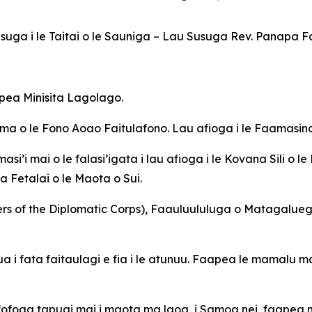
uga i le Taitai o le Sauniga – Lau Susuga Rev. Panapa Fa
apea Minisita Lagolago.
ma o le Fono Aoao Faitulafono. Lau afioga i le Faamasino
si’i mai o le falasi’igata i lau afioga i le Kovana Sili o 
a Fetalai o le Maota o Sui.
ers of the Diplomatic Corps), Faauluululuga o Matagalueg
tua i fata faitaulagi e fia i le atunuu. Faapea le mamalu
 faafofoga tapuai mai i maota ma laoa, i Samoa nei, faap