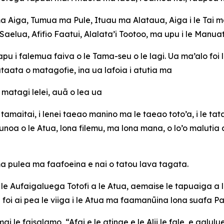
Aiga, Tumua ma Pule, Ituau ma Alataua, Aiga i le Tai ma 
Saelua, Afifio Faatui, Alalata’i Tootoo, ma upu i le Manuat
pu i falemua faiva o le Tama-seu o le lagi. Ua ma’alo foi l
taata o matagofie, ina ua lafoia i atutia ma
o matagi lelei, auā o lea ua
e tamaitai, i lenei taeao manino ma le taeao toto’a, i le ta
 tunoa o le Atua, lona filemu, ma lona mana, o lo’o maluti
ma pulea ma faafoeina e nai o tatou lava tagata.
le Aufaigaluega Totofi a le Atua, aemaise le tapuaiga a le
E foi ai pea le viiga i le Atua ma faamanūina lona suafa 
le faisalamo, “Afai e le atinae e le Alii le fale, e galulue 