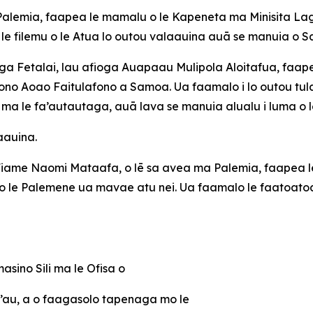
-Palemia, faapea le mamalu o le Kapeneta ma Minisita Lagolag
ma le filemu o le Atua lo outou valaauina auā se manuia 
foga Fetalai, lau afioga Auapaau Mulipola Aloitafua, faapea
 Fono Aoao Faitulafono a Samoa. Ua faamalo i lo outou tu
ofa ma le fa’autautaga, auā lava se manuia alualu i luma o 
aauina.
ga Fiame Naomi Mataafa, o lē sa avea ma Palemia, faapea le 
e Palemene ua mavae atu nei. Ua faamalo le faatoatoa ma 
masino Sili ma le Ofisa o
a’au, a o faagasolo tapenaga mo le