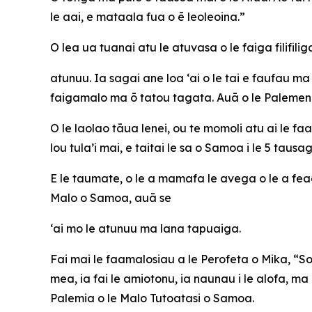
le aai, e mataala fua o ē leoleoina.”
O lea ua tuanai atu le atuvasa o le faiga filifilig
atunuu. Ia sagai ane loa ‘ai o le tai e faufau m
faigamalo ma ō tatou tagata. Auā o le Paleme
O le laolao tāua lenei, ou te momoli atu ai le f
lou tula’i mai, e taitai le sa o Samoa i le 5 tau
E le taumate, o le a mamafa le avega o le a fe
Malo o Samoa, auā se
‘ai mo le atunuu ma lana tapuaiga.
Fai mai le faamalosiau a le Perofeta o Mika, “Sole,
mea, ia fai le amiotonu, ia naunau i le alofa, m
Palemia o le Malo Tutoatasi o Samoa.