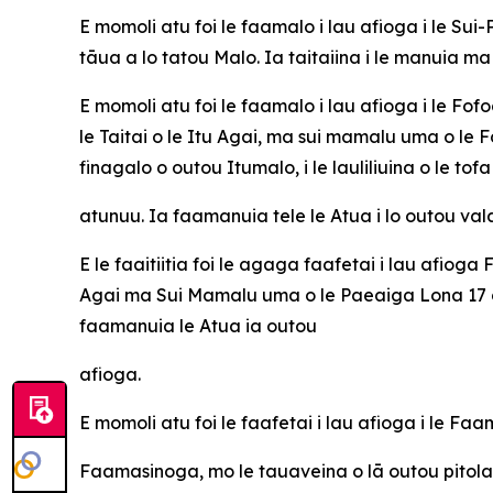
E momoli atu foi le faamalo i lau afioga i le Sui
tāua a lo tatou Malo. Ia taitaiina i le manuia 
E momoli atu foi le faamalo i lau afioga i le Fo
le Taitai o le Itu Agai, ma sui mamalu uma o le
finagalo o outou Itumalo, i le lauliliuina o le t
atunuu. Ia faamanuia tele le Atua i lo outou val
E le faaitiitia foi le agaga faafetai i lau afio
Agai ma Sui Mamalu uma o le Paeaiga Lona 17 o l
faamanuia le Atua ia outou
afioga.
E momoli atu foi le faafetai i lau afioga i le Faa
Faamasinoga, mo le tauaveina o lā outou pitol