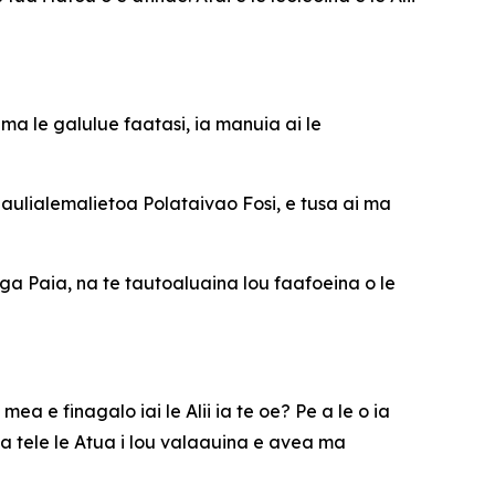
ma le galulue faatasi, ia manuia ai le
aaulialemalietoa Polataivao Fosi, e tusa ai ma
a Paia, na te tautoaluaina lou faafoeina o le
ea e finagalo iai le Alii ia te oe? Pe a le o ia
ia tele le Atua i lou valaauina e avea ma